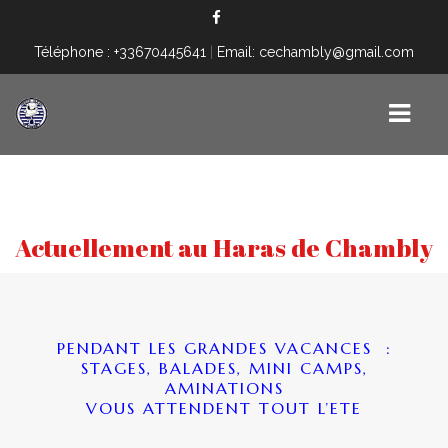
Téléphone : +33670445641
|
Email: cechambly@gmail.com
ACCUEIL
Actuellement au Haras de Chambly
CENTRE ÉQUESTRE
PONEY-CLUB
INSTRUCTION CHEVAUX
PENDANT LES GRANDES VACANCES :
STAGES, BALADES, MINI CAMPS,
PLANNING GÉNÉRAL
AMINATIONS
VOUS ATTENDENT TOUT L’ETE
CSO