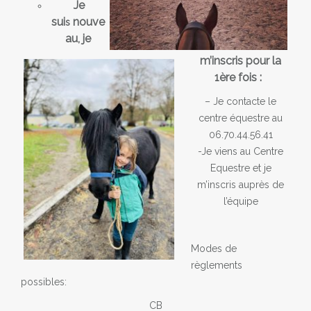
Je
sui
nouve
s
au, je
m’inscris pour la
1ère fois :
– Je contacte le
centre équestre au
06.70.44.56.41
-Je viens au Centre
Equestre et je
m’inscris auprès de
l’équipe
Modes de
règlements
possibles:
CB