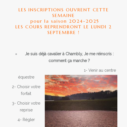
CHEVAUX A VENDRE
LES INSCRIPTIONS OUVRENT CETTE
HORSE-BALL
SEMAINE
pour la saison 2024-2025
SUIVRE NOS ÉQUIPES
LES COURS REPRENDRONT LE LUNDI 2
SEPTEMBRE !
PROGRAMMES
CHAMBLY WORLD TOUR
Je sui
s
déjà cavalier à Chambly,
Je me réinscris :
TARIFS
comment ça marche ?
ANNIVERSAIRE ET ÉVÉNEMENTS DE GROUPES
1- Venir au centre
équestre
MON COMPTE
2- Choisir votre
forfait
3- Choisir votre
reprise
4- Régler