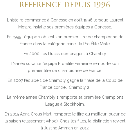
CHEVAUX A VENDRE
REFERENCE DEPUIS 1996
HORSE-BALL
L’histoire commence à Gonesse en août 1996 lorsque Laurent
SUIVRE NOS ÉQUIPES
Motard installe ses premières équipes à Gonesse.
PROGRAMMES
En 1999 l’équipe 1 obtient son premier titre de championne de
France dans la catégorie reine : la Pro Élite Mixte.
CHAMBLY WORLD TOUR
En 2000, les Ducks déménagent à Chambly.
TARIFS
L’année suivante l’équipe Pro élite Féminine remporte son
premier titre de championne de France.
ANNIVERSAIRE ET ÉVÉNEMENTS DE GROUPES
En 2007 l’équipe 1 de Chambly gagne la finale de la Coup de
MON COMPTE
France contre… Chambly 2.
La même année Chambly 1 remporte sa première Champions
League à Stockholm.
En 2015 Adria Crous Marti remporte le titre du meilleur joueur de
la saison (classement whbo). Chez les filles, la distinction revient
à Justine Amman en 2017.