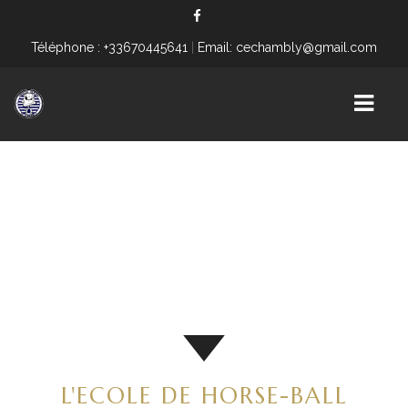
Téléphone : +33670445641
|
Email: cechambly@gmail.com
ACCUEIL
CENTRE ÉQUESTRE
PONEY-CLUB
INSTRUCTION CHEVAUX
PLANNING GÉNÉRAL
CSO
L'ECOLE DE HORSE-BALL